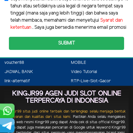
tahun atau setidaknya usia legal di negara tempat saya
tinggal (mana saja yang lebih tinggi) dan bahwa saya
telah membaca, memahami dan menyetujui
Syarat dan
ketentuan
. Saya juga bersedia menerima email promosi
SUBMIT
voucher88
MOBILE
JADWAL BANK
Video Tutorial
link-alternatif
RTP-Live-Slot-Gacor
KINGJR99 AGEN JUDI SLOT ONLINE
TERPERCAYA DI INDONESIA
Kingjr99 situs judi online terbaik dan terlengkap selalu menjaga bentuk
pelayanan dan kualitas dari situs kami.
Pastikan Anda selalu mengakses
situs web resmi Kingjr99 yang dapat Anda cek di situs official Kingjr99.
Anda dapat juga melakukan pencarian di Google untuk keyword Kingjr99
agar terhindar dari situs penipuan yang mengatasnamakan brand kami.