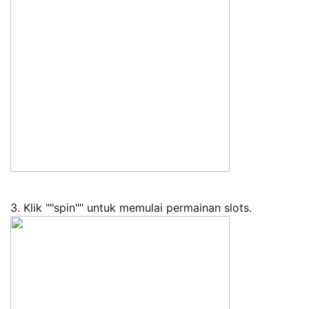
3. Klik ""spin"" untuk memulai permainan slots.