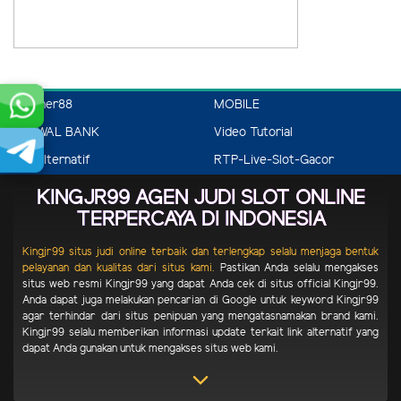
voucher88
MOBILE
JADWAL BANK
Video Tutorial
link-alternatif
RTP-Live-Slot-Gacor
KINGJR99 AGEN JUDI SLOT ONLINE
TERPERCAYA DI INDONESIA
Kingjr99 situs judi online terbaik dan terlengkap selalu menjaga bentuk
pelayanan dan kualitas dari situs kami.
Pastikan Anda selalu mengakses
situs web resmi Kingjr99 yang dapat Anda cek di situs official Kingjr99.
Anda dapat juga melakukan pencarian di Google untuk keyword Kingjr99
agar terhindar dari situs penipuan yang mengatasnamakan brand kami.
Kingjr99 selalu memberikan informasi update terkait link alternatif yang
dapat Anda gunakan untuk mengakses situs web kami.