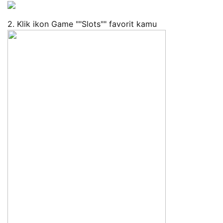
2. Klik ikon Game ""Slots"" favorit kamu